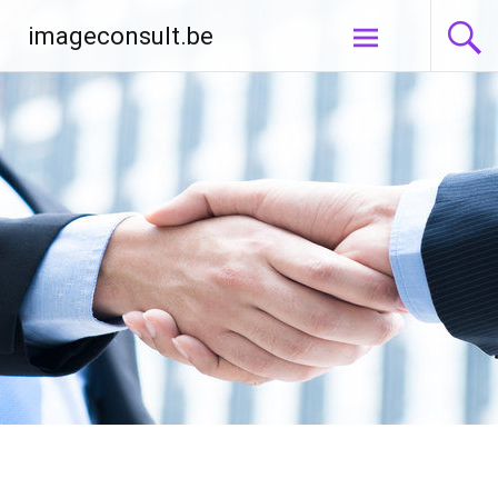
Aller
imageconsult.be
au
contenu
principal