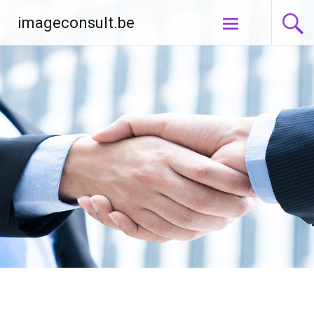
Aller
imageconsult.be
au
contenu
principal